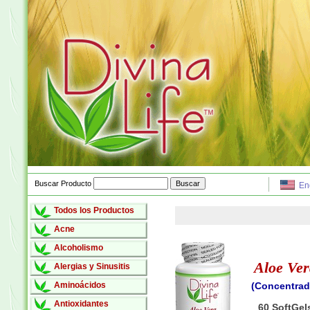
Buscar Producto
En
Todos los Productos
Acne
Alcoholismo
Aloe Ver
Alergias y Sinusitis
Aminoácidos
(Concentrad
Antioxidantes
60 SoftGel