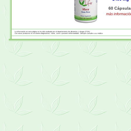
60 Cápsula
más información
La información en esta página no ha sido evaluada por el departemento de alimentos y drogas (FDA).
Con estos productos no se intenta diagnosticar, tratar, curar o prevenir enfermedades. Siempre consulte a su médico.