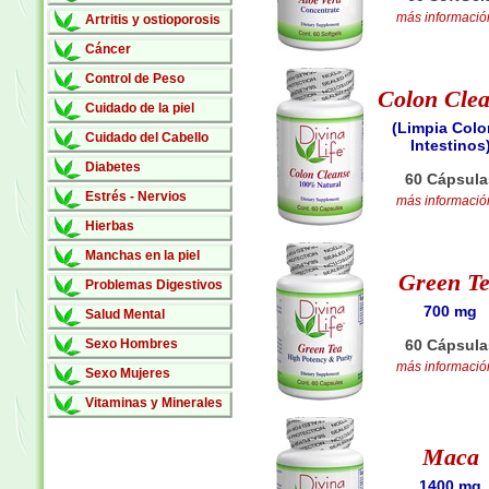
más información
Artritis y ostioporosis
Cáncer
Control de Peso
Colon Cle
Cuidado de la piel
(Limpia Colo
Cuidado del Cabello
Intestinos
Diabetes
60 Cápsula
Estrés - Nervios
más información
Hierbas
Manchas en la piel
Green T
Problemas Digestivos
700 mg
Salud Mental
Sexo Hombres
60 Cápsula
más información
Sexo Mujeres
Vitaminas y Minerales
Maca
1400 mg